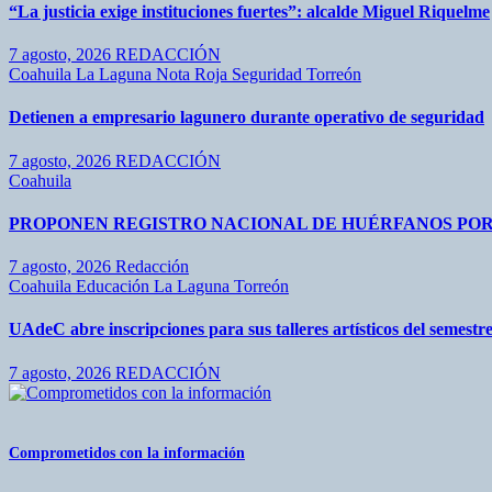
“La justicia exige instituciones fuertes”: alcalde Miguel Riquelme
7 agosto, 2026
REDACCIÓN
Coahuila
La Laguna
Nota Roja
Seguridad
Torreón
Detienen a empresario lagunero durante operativo de seguridad
7 agosto, 2026
REDACCIÓN
Coahuila
PROPONEN REGISTRO NACIONAL DE HUÉRFANOS POR
7 agosto, 2026
Redacción
Coahuila
Educación
La Laguna
Torreón
UAdeC abre inscripciones para sus talleres artísticos del semest
7 agosto, 2026
REDACCIÓN
Comprometidos con la información