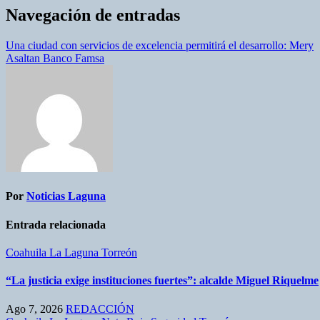
Navegación de entradas
Una ciudad con servicios de excelencia permitirá el desarrollo: Mery
Asaltan Banco Famsa
Por
Noticias Laguna
Entrada relacionada
Coahuila
La Laguna
Torreón
“La justicia exige instituciones fuertes”: alcalde Miguel Riquelme
Ago 7, 2026
REDACCIÓN