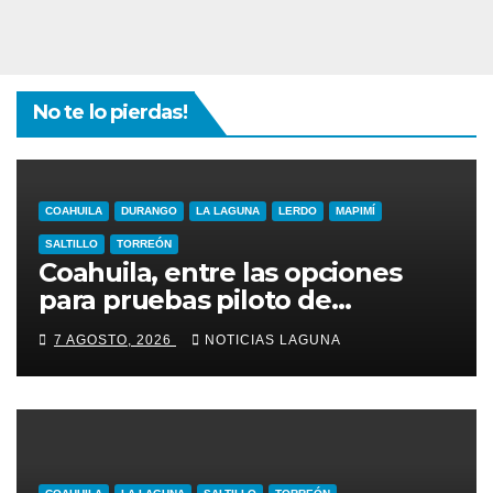
No te lo pierdas!
COAHUILA
DURANGO
LA LAGUNA
LERDO
MAPIMÍ
SALTILLO
TORREÓN
Coahuila, entre las opciones
para pruebas piloto de
extracción de gas
7 AGOSTO, 2026
NOTICIAS LAGUNA