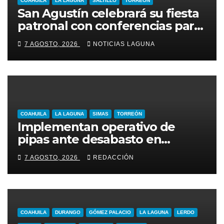
COAHUILA
LA LAGUNA
SALTILLO
TORREÓN
San Agustín celebrará su fiesta
patronal con conferencias para
jóvenes y familias
7 AGOSTO, 2026
NOTICIAS LAGUNA
COAHUILA
LA LAGUNA
SIMAS
TORREÓN
Implementan operativo de
pipas ante desabasto en
Torreón
7 AGOSTO, 2026
REDACCIÓN
COAHUILA
DURANGO
GÓMEZ PALACIO
LA LAGUNA
LERDO