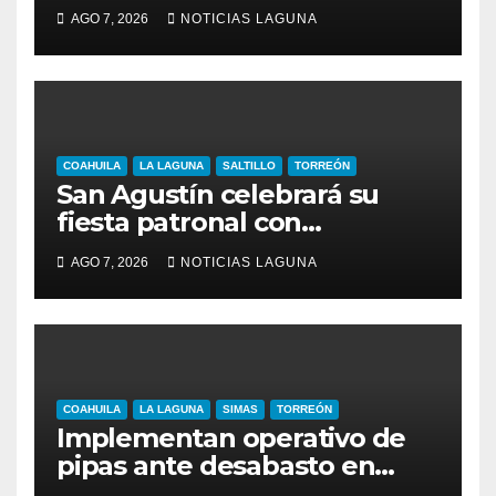
extracción de gas
AGO 7, 2026
NOTICIAS LAGUNA
COAHUILA
LA LAGUNA
SALTILLO
TORREÓN
San Agustín celebrará su
fiesta patronal con
conferencias para jóvenes y
AGO 7, 2026
NOTICIAS LAGUNA
familias
COAHUILA
LA LAGUNA
SIMAS
TORREÓN
Implementan operativo de
pipas ante desabasto en
Torreón