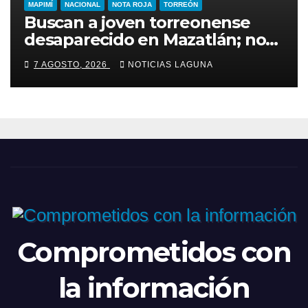
MAPIMÍ
NACIONAL
NOTA ROJA
TORREÓN
Buscan a joven torreonense
desaparecido en Mazatlán; no
saben de él desde el 23 de julio
7 AGOSTO, 2026
NOTICIAS LAGUNA
Comprometidos con
la información