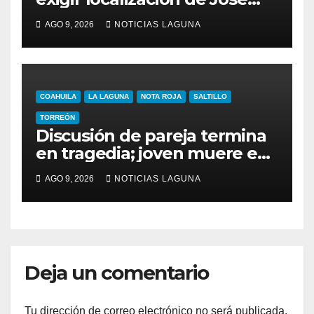
Gabriel en Torreón
AGO 9, 2026
NOTICIAS LAGUNA
COAHUILA
LA LAGUNA
NOTA ROJA
SALTILLO
TORREÓN
Discusión de pareja termina
en tragedia; joven muere en
Saltillo
AGO 9, 2026
NOTICIAS LAGUNA
Deja un comentario
Tu dirección de correo electrónico no será publicada.