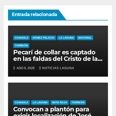
Entrada relacionada
COAHUILA
GÓMEZ PALACIO
LA LAGUNA
NACIONAL
TORREÓN
Pecarí de collar es captado
en las faldas del Cristo de las
Noas
AGO 9, 2026
NOTICIAS LAGUNA
COAHUILA
LA LAGUNA
NOTA ROJA
TORREÓN
Convocan a plantón para
exigir localización de José