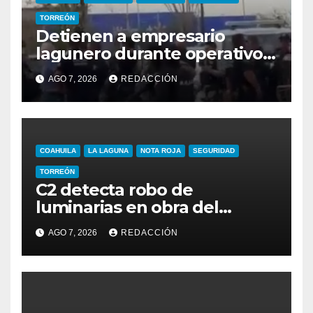
TORREÓN
Detienen a empresario
lagunero durante operativo
de seguridad
AGO 7, 2026
REDACCIÓN
COAHUILA
LA LAGUNA
NOTA ROJA
SEGURIDAD
TORREÓN
C2 detecta robo de
luminarias en obra del
Sistema Vial Revolución–
AGO 7, 2026
REDACCIÓN
Vasconcelos; hay un
detenido