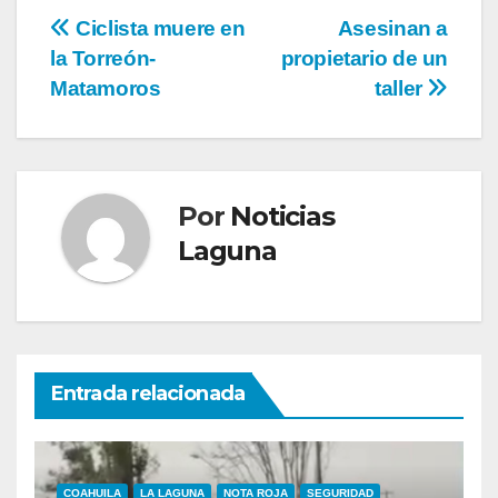
Navegación
Ciclista muere en
Asesinan a
la Torreón-
propietario de un
de
Matamoros
taller
entradas
Por
Noticias
Laguna
Entrada relacionada
COAHUILA
LA LAGUNA
NOTA ROJA
SEGURIDAD