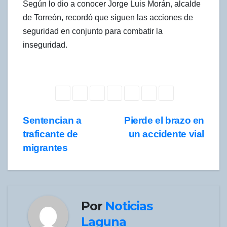
Según lo dio a conocer Jorge Luis Morán, alcalde
de Torreón, recordó que siguen las acciones de
seguridad en conjunto para combatir la
inseguridad.
Navegación
Sentencian a
Pierde el brazo en
traficante de
un accidente vial
de
migrantes
entradas
Por
Noticias
Laguna