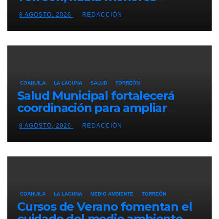
alcoholizados durante
8 AGOSTO, 2026
REDACCIÓN
inspección
COAHUILA
LA LAGUNA
SALUD
TORREÓN
Salud Municipal fortalecerá
coordinación para ampliar
programas en Torreón
8 AGOSTO, 2026
REDACCIÓN
COAHUILA
LA LAGUNA
MEDIO AMBIENTE
TORREÓN
Cursos de Verano fomentan el
cuidado del medio ambiente