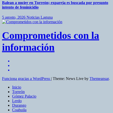
Balean a mujer en Torreón; expareja es buscada por presunto
intento de feminicidio
5 agosto, 2026
Noticias Laguna
Comprometidos con la
información
Funciona gracias a WordPress
|
Theme: News Live by
Themeansar
.
Inicio
Torreón
Gómez Palacio
Lerdo
Durango
Coahuila