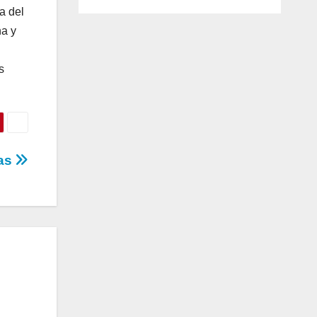
a del
na y
s
nas