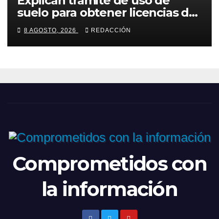
Explican trámite de uso de
suelo para obtener licencias de
construcción en Torreón
8 AGOSTO, 2026
REDACCIÓN
Comprometidos con
la información