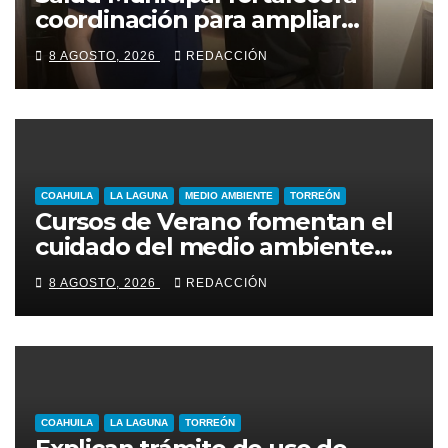
coordinación para ampliar
programas en Torreón
8 AGOSTO, 2026
REDACCIÓN
COAHUILA
LA LAGUNA
MEDIO AMBIENTE
TORREÓN
Cursos de Verano fomentan el
cuidado del medio ambiente
entre niñas y niños de Torreón
8 AGOSTO, 2026
REDACCIÓN
COAHUILA
LA LAGUNA
TORREÓN