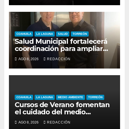
COAHUILA
LA LAGUNA
SALUD
TORREÓN
Salud Municipal fortalecerá
coordinación para ampliar
programas en Torreón
AGO 8, 2026
REDACCIÓN
COAHUILA
LA LAGUNA
MEDIO AMBIENTE
TORREÓN
Cursos de Verano fomentan
el cuidado del medio
ambiente entre niñas y niños
AGO 8, 2026
REDACCIÓN
de Torreón