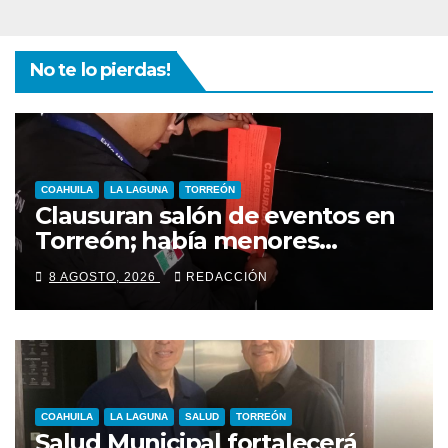
No te lo pierdas!
COAHUILA
LA LAGUNA
TORREÓN
Clausuran salón de eventos en
Torreón; había menores
alcoholizados durante
8 AGOSTO, 2026
REDACCIÓN
inspección
COAHUILA
LA LAGUNA
SALUD
TORREÓN
Salud Municipal fortalecerá