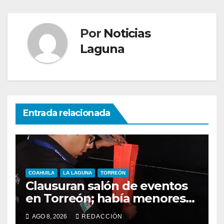
entradas
Por
Noticias
Laguna
Entrada relacionada
COAHUILA
LA LAGUNA
TORREÓN
Clausuran salón de eventos
en Torreón; había menores
alcoholizados durante
AGO 8, 2026
REDACCIÓN
inspección