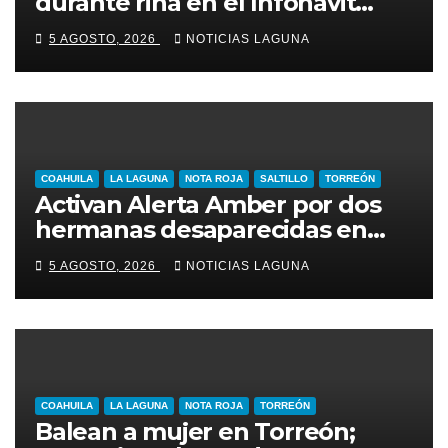
durante riña en el Infonavit
Guadalupe Victoria
5 AGOSTO, 2026
NOTICIAS LAGUNA
COAHUILA
LA LAGUNA
NOTA ROJA
SALTILLO
TORREÓN
Activan Alerta Amber por dos
hermanas desaparecidas en
Torreón
5 AGOSTO, 2026
NOTICIAS LAGUNA
COAHUILA
LA LAGUNA
NOTA ROJA
TORREÓN
Balean a mujer en Torreón;