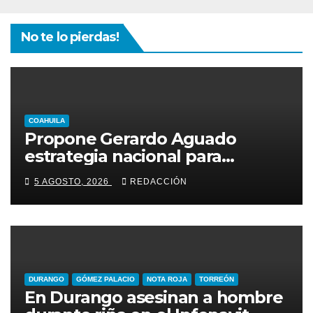
No te lo pierdas!
COAHUILA
Propone Gerardo Aguado
estrategia nacional para
combatir el despojo de
5 AGOSTO, 2026
REDACCIÓN
inmuebles
DURANGO
GÓMEZ PALACIO
NOTA ROJA
TORREÓN
En Durango asesinan a hombre