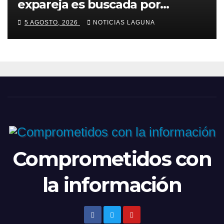
expareja es buscada por
presunto intento de feminicidio
5 AGOSTO, 2026
NOTICIAS LAGUNA
Comprometidos con
la información