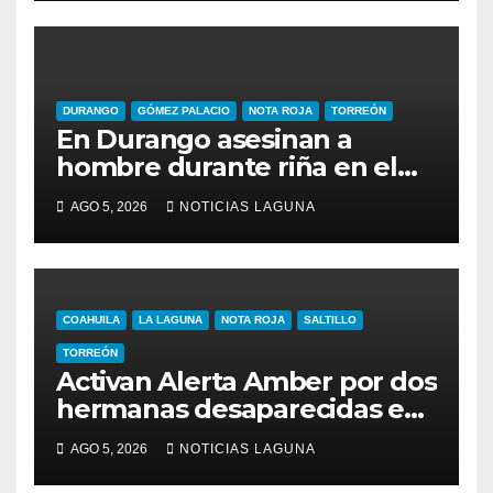
DURANGO
GÓMEZ PALACIO
NOTA ROJA
TORREÓN
En Durango asesinan a
hombre durante riña en el
Infonavit Guadalupe Victoria
AGO 5, 2026
NOTICIAS LAGUNA
COAHUILA
LA LAGUNA
NOTA ROJA
SALTILLO
TORREÓN
Activan Alerta Amber por dos
hermanas desaparecidas en
Torreón
AGO 5, 2026
NOTICIAS LAGUNA