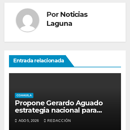
Por
Noticias
Laguna
Entrada relacionada
COAHUILA
Propone Gerardo Aguado
estrategia nacional para
combatir el despojo de
AGO 5, 2026
REDACCIÓN
inmuebles