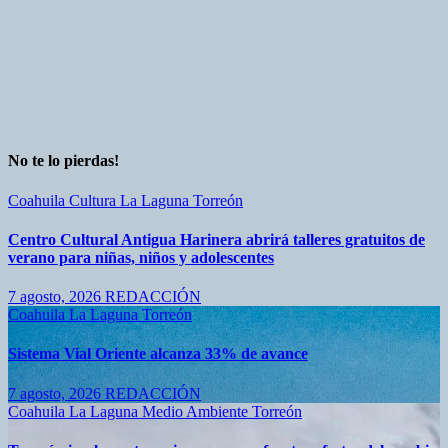
No te lo pierdas!
Coahuila
Cultura
La Laguna
Torreón
Centro Cultural Antigua Harinera abrirá talleres gratuitos de
verano para niñas, niños y adolescentes
7 agosto, 2026
REDACCIÓN
Coahuila
La Laguna
Torreón
Sistema Vial Oriente alcanza 33% de avance
7 agosto, 2026
REDACCIÓN
Coahuila
La Laguna
Medio Ambiente
Torreón