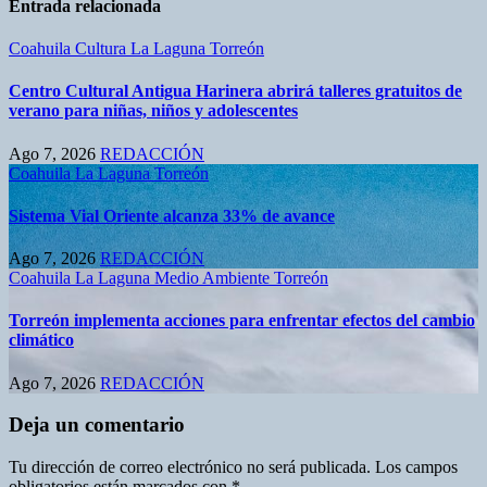
Entrada relacionada
Coahuila
Cultura
La Laguna
Torreón
Centro Cultural Antigua Harinera abrirá talleres gratuitos de
verano para niñas, niños y adolescentes
Ago 7, 2026
REDACCIÓN
Coahuila
La Laguna
Torreón
Sistema Vial Oriente alcanza 33% de avance
Ago 7, 2026
REDACCIÓN
Coahuila
La Laguna
Medio Ambiente
Torreón
Torreón implementa acciones para enfrentar efectos del cambio
climático
Ago 7, 2026
REDACCIÓN
Deja un comentario
Tu dirección de correo electrónico no será publicada.
Los campos
obligatorios están marcados con
*