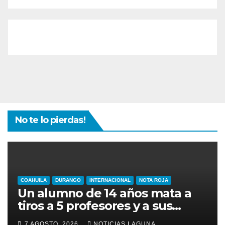
No te lo pierdas!
COAHUILA
DURANGO
INTERNACIONAL
NOTA ROJA
Un alumno de 14 años mata a
tiros a 5 profesores y a sus
abuelos en Tailandia
7 AGOSTO, 2026
NOTICIAS LAGUNA