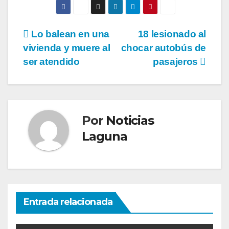
Navegación
Lo balean en una
18 lesionado al
vivienda y muere al
chocar autobús de
de
ser atendido
pasajeros
entradas
Por
Noticias
Laguna
Entrada relacionada