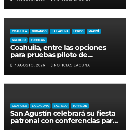
COAHUILA
DURANGO
LA LAGUNA
LERDO
MAPIMÍ
SALTILLO
TORREÓN
Coahuila, entre las opciones
para pruebas piloto de
extracción de gas
7 AGOSTO, 2026
NOTICIAS LAGUNA
COAHUILA
LA LAGUNA
SALTILLO
TORREÓN
San Agustín celebrará su fiesta
patronal con conferencias para
jóvenes y familias