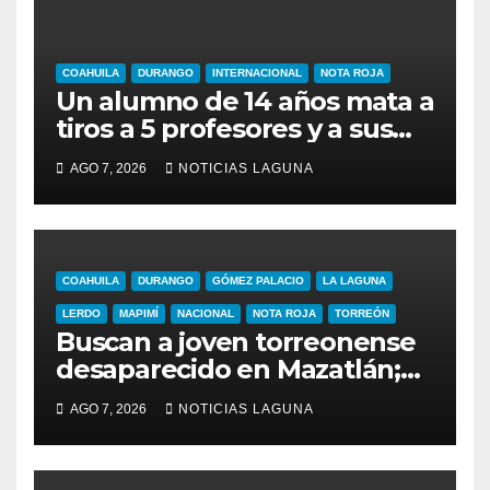
COAHUILA
DURANGO
INTERNACIONAL
NOTA ROJA
Un alumno de 14 años mata a
tiros a 5 profesores y a sus
abuelos en Tailandia
AGO 7, 2026
NOTICIAS LAGUNA
COAHUILA
DURANGO
GÓMEZ PALACIO
LA LAGUNA
LERDO
MAPIMÍ
NACIONAL
NOTA ROJA
TORREÓN
Buscan a joven torreonense
desaparecido en Mazatlán;
no saben de él desde el 23
AGO 7, 2026
NOTICIAS LAGUNA
de julio