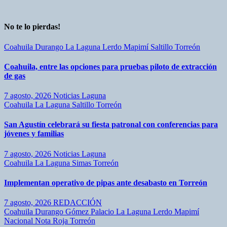
No te lo pierdas!
Coahuila
Durango
La Laguna
Lerdo
Mapimí
Saltillo
Torreón
Coahuila, entre las opciones para pruebas piloto de extracción
de gas
7 agosto, 2026
Noticias Laguna
Coahuila
La Laguna
Saltillo
Torreón
San Agustín celebrará su fiesta patronal con conferencias para
jóvenes y familias
7 agosto, 2026
Noticias Laguna
Coahuila
La Laguna
Simas
Torreón
Implementan operativo de pipas ante desabasto en Torreón
7 agosto, 2026
REDACCIÓN
Coahuila
Durango
Gómez Palacio
La Laguna
Lerdo
Mapimí
Nacional
Nota Roja
Torreón