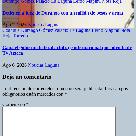
Durango
Gómez Palacio
La Laguna
Lerdo
Mapimí
Nota Roja
Detienen a juez de Durango con un millón de pesos y arma
Ago 7, 2026
Noticias Laguna
Coahuila
Durango
Gómez Palacio
La Laguna
Lerdo
Mapimí
Nota
Roja
Torreón
Gana el gobierno federal arbitraje internacional por adeudo de
Tv Azteca
Ago 6, 2026
Noticias Laguna
Deja un comentario
Tu dirección de correo electrónico no será publicada.
Los campos
obligatorios están marcados con
*
Comentario
*