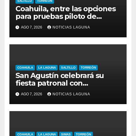
SALTILLO
TORREÓN
Coahuila, entre las opciones
para pruebas piloto de
extracción de gas
AGO 7, 2026
NOTICIAS LAGUNA
COAHUILA
LA LAGUNA
SALTILLO
TORREÓN
San Agustín celebrará su
fiesta patronal con
conferencias para jóvenes y
AGO 7, 2026
NOTICIAS LAGUNA
familias
COAHUILA
LA LAGUNA
SIMAS
TORREÓN