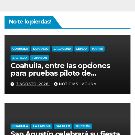
No te lo pierdas!
COAHUILA
DURANGO
LA LAGUNA
LERDO
MAPIMÍ
SALTILLO
TORREÓN
Coahuila, entre las opciones
para pruebas piloto de
extracción de gas
7 AGOSTO, 2026
NOTICIAS LAGUNA
COAHUILA
LA LAGUNA
SALTILLO
TORREÓN
San Agustín celebrará su fiesta