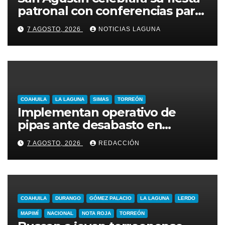
patronal con conferencias para
jóvenes y familias
7 AGOSTO, 2026
NOTICIAS LAGUNA
COAHUILA
LA LAGUNA
SIMAS
TORREÓN
Implementan operativo de
pipas ante desabasto en
Torreón
7 AGOSTO, 2026
REDACCIÓN
COAHUILA
DURANGO
GÓMEZ PALACIO
LA LAGUNA
LERDO
MAPIMÍ
NACIONAL
NOTA ROJA
TORREÓN