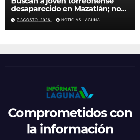
Buscan a joven torreonense
desaparecido en Mazatlán; no
saben de él desde el 23 de julio
7 AGOSTO, 2026
NOTICIAS LAGUNA
Comprometidos con
la información