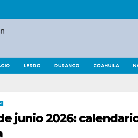
ACIO
LERDO
DURANGO
COAHUILA
N
N
de junio 2026: calendari
a