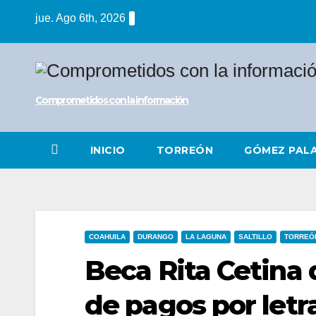
Saltar
jue. Ago 6th, 2026
al
contenido
Comprometidos con la información
INICIO
TORREÓN
GÓMEZ PAL
COAHUILA
DURANGO
LA LAGUNA
SALTILLO
TORREÓ
Beca Rita Cetina 
de pagos por letr