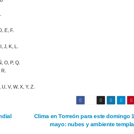
go
.
, E, F.
, J, K, L.
, O, P, Q.
 R.
 U, V, W, X, Y, Z.
ndial
Clima en Torreón para este domingo 
mayo: nubes y ambiente templ