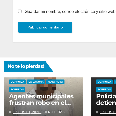
Guardar mi nombre, correo electrónico y sitio we
No te lo pierdas!
COAHUILA
LA LAGUNA
NOTA ROJA
COAHUILA
TORREÓN
TORREÓN
Agentes municipales
Policí
frustran robo en el
detie
centro de Torreón
violenc
6 AGOSTO, 2026
NOTICIAS
6 AGOST
Colon