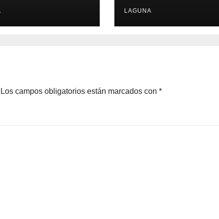
liar en la
presunto abusa
nia Vencedora
A
de mujer
LAGUNA
Los campos obligatorios están marcados con
*