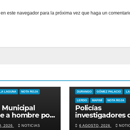
b en este navegador para la próxima vez que haga un comentari
LA LAGUNA
NOTA ROJA
DURANGO
GÓMEZ PALACIO
LA
LERDO
MAPIMÍ
NOTA ROJA
a Municipal
Policías
ne a hombre por
investigadores 
ia familiar en la
Durango arrest
O, 2026
NOTICIAS
6 AGOSTO, 2026
NOTI
ia Vencedora
presunto abusa