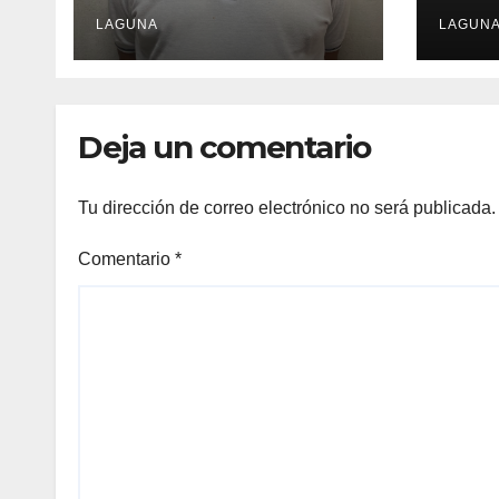
centro de Torreón
fami
LAGUNA
Colo
LAGUN
Deja un comentario
Tu dirección de correo electrónico no será publicada.
Comentario
*