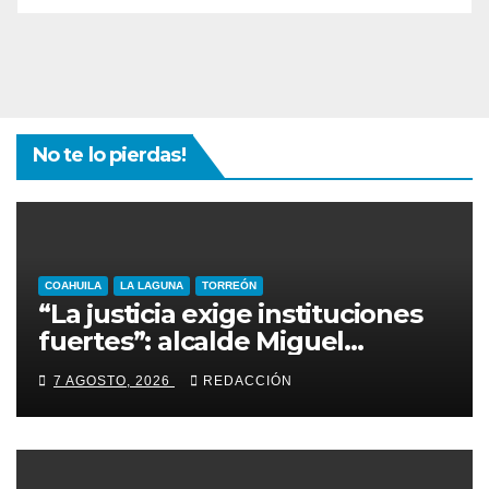
No te lo pierdas!
COAHUILA
LA LAGUNA
TORREÓN
“La justicia exige instituciones
fuertes”: alcalde Miguel
Riquelme
7 AGOSTO, 2026
REDACCIÓN