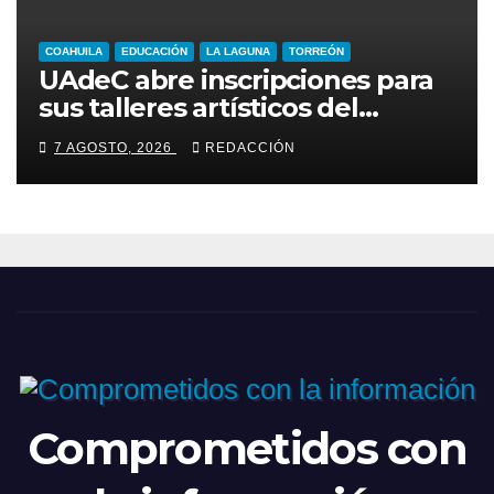
COAHUILA
EDUCACIÓN
LA LAGUNA
TORREÓN
UAdeC abre inscripciones para
sus talleres artísticos del
semestre agosto-diciembre
7 AGOSTO, 2026
REDACCIÓN
2026
Comprometidos con