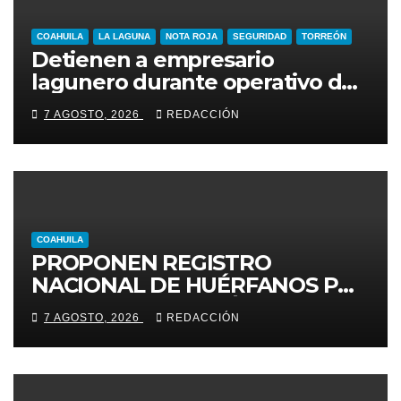
COAHUILA
LA LAGUNA
NOTA ROJA
SEGURIDAD
TORREÓN
Detienen a empresario
lagunero durante operativo de
seguridad
7 AGOSTO, 2026
REDACCIÓN
COAHUILA
PROPONEN REGISTRO
NACIONAL DE HUÉRFANOS POR
FEMINICIDIO EN MÉXICO
7 AGOSTO, 2026
REDACCIÓN