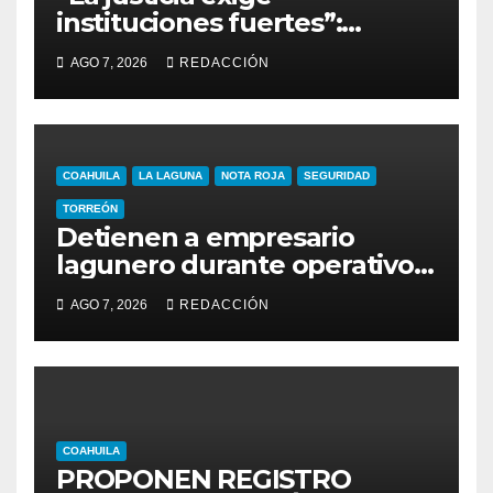
instituciones fuertes”:
alcalde Miguel Riquelme
AGO 7, 2026
REDACCIÓN
COAHUILA
LA LAGUNA
NOTA ROJA
SEGURIDAD
TORREÓN
Detienen a empresario
lagunero durante operativo
de seguridad
AGO 7, 2026
REDACCIÓN
COAHUILA
PROPONEN REGISTRO