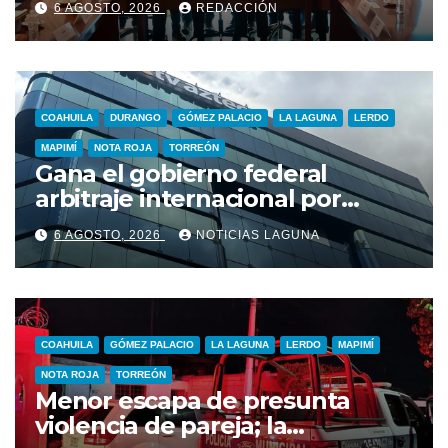
6 AGOSTO, 2026
REDACCIÓN
obra pública en Torreón
COAHUILA
DURANGO
GÓMEZ PALACIO
LA LAGUNA
LERDO
MAPIMÍ
NOTA ROJA
TORREÓN
Gana el gobierno federal
arbitraje internacional por
adeudo de Tv Azteca
6 AGOSTO, 2026
NOTICIAS LAGUNA
COAHUILA
GÓMEZ PALACIO
LA LAGUNA
LERDO
MAPIMÍ
NOTA ROJA
TORREÓN
Menor escapa de presunta
violencia de pareja; la