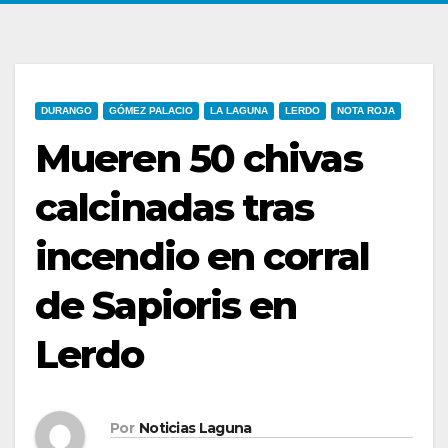
DURANGO
GÓMEZ PALACIO
LA LAGUNA
LERDO
NOTA ROJA
Mueren 50 chivas
calcinadas tras
incendio en corral
de Sapioris en
Lerdo
Por
Noticias Laguna