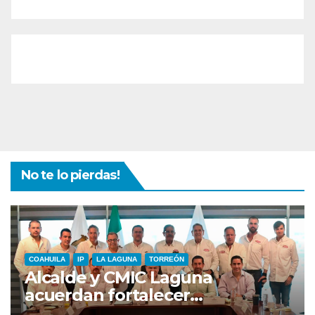
No te lo pierdas!
COAHUILA
IP
LA LAGUNA
TORREÓN
Alcalde y CMIC Laguna
acuerdan fortalecer
coordinación para impulsar