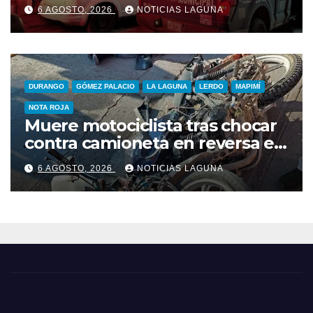
resguardan en Torreón
6 AGOSTO, 2026
NOTICIAS LAGUNA
DURANGO
GÓMEZ PALACIO
LA LAGUNA
LERDO
MAPIMÍ
NOTA ROJA
Muere motociclista tras chocar
contra camioneta en reversa en
Bermejillo
6 AGOSTO, 2026
NOTICIAS LAGUNA