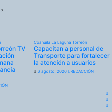
io.
n
Coahuila
La Laguna
Torreón
orreón TV
Capacitan a personal de
ación
Transporte para fortalecer
emana
la atención a usuarios
tancia
6 agosto, 2026
REDACCIÓN
IÓN