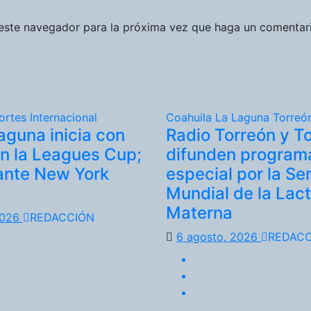
 este navegador para la próxima vez que haga un comentar
ortes
Internacional
Coahuila
La Laguna
Torreó
aguna inicia con
Radio Torreón y T
en la Leagues Cup;
difunden program
ante New York
especial por la S
Mundial de la Lac
Materna
2026
REDACCIÓN
6 agosto, 2026
REDACC