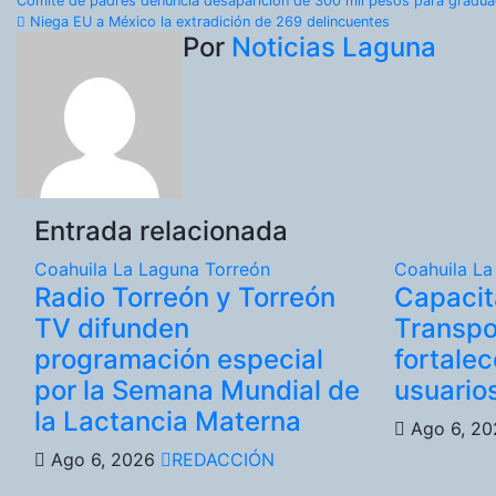
Navegación
Comité de padres denuncia desaparición de 300 mil pesos para graduac
Niega EU a México la extradición de 269 delincuentes
de
Por
Noticias Laguna
entradas
Entrada relacionada
Coahuila
La Laguna
Torreón
Coahuila
La
Radio Torreón y Torreón
Capacit
TV difunden
Transpo
programación especial
fortalec
por la Semana Mundial de
usuario
la Lactancia Materna
Ago 6, 2
Ago 6, 2026
REDACCIÓN