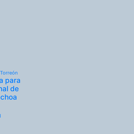
Torreón
a para
nal de
Ochoa
N