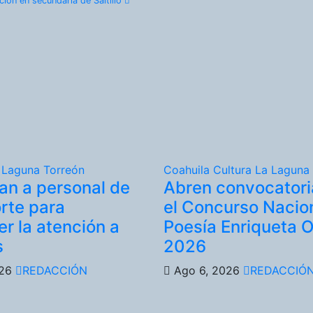
ión en secundaria de Saltillo
 Laguna
Torreón
Coahuila
Cultura
La Laguna
an a personal de
Abren convocatori
rte para
el Concurso Nacio
er la atención a
Poesía Enriqueta 
s
2026
026
REDACCIÓN
Ago 6, 2026
REDACCIÓ