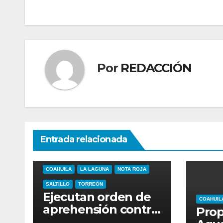
de
entradas
Por
REDACCIÓN
Entrada relacionada
COAHUILA
LA LAGUNA
NOTA ROJA
SALTILLO
TORREÓN
Ejecutan orden de
COAHUIL
aprehensión contra
Pro
Chad “N”