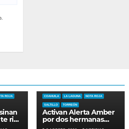
o.
TA ROJA
COAHUILA
LA LAGUNA
NOTA ROJA
SALTILLO
TORREÓN
sinan
Activan Alerta Amber
te riña
por dos hermanas
desaparecidas en