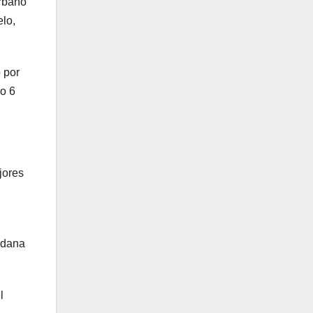
Urbano
elo,
 por
do 6
jores
dadana
l