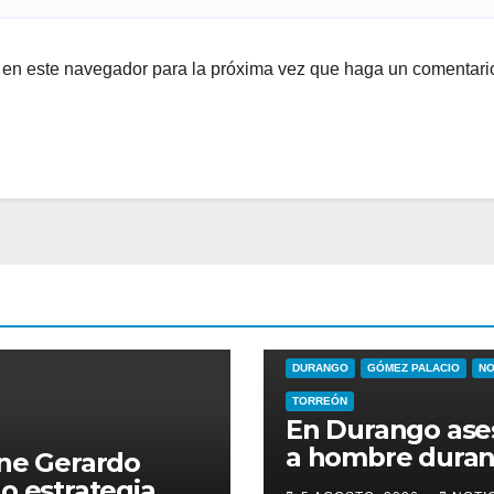
b en este navegador para la próxima vez que haga un comentari
DURANGO
GÓMEZ PALACIO
NO
TORREÓN
En Durango ase
a hombre duran
ne Gerardo
en el Infonavit
 estrategia