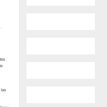
tos
to
 las