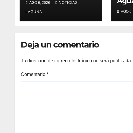
Agua
AGO 6, 2026
NOTICIAS
naci
AGO 5,
LAGUNA
comb
de i
Deja un comentario
Tu dirección de correo electrónico no será publicada.
Comentario
*