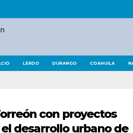
ACIO
LERDO
DURANGO
COAHUILA
N
orreón con proyectos
 el desarrollo urbano de