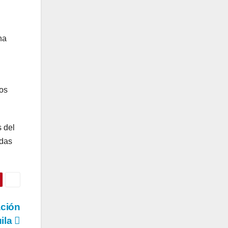
ha
os
 del
adas
ación
uila