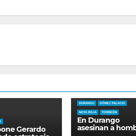
DURANGO
GÓMEZ PALACIO
NOTA ROJA
TORREÓN
En Durango
A
asesinan a hom
pone Gerardo
durante riña en 