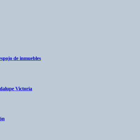
espojo de inmuebles
dalupe Victoria
eón