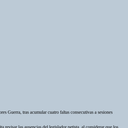
ores Guerra, tras acumular cuatro faltas consecutivas a sesiones
 revisar las ausencias del legislador petista, al considerar que los