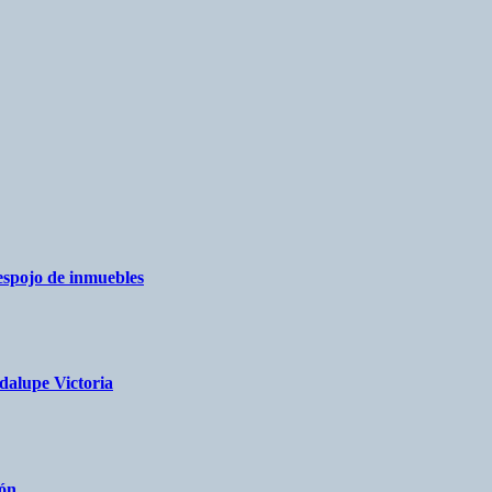
espojo de inmuebles
dalupe Victoria
eón