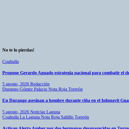
No te lo pierdas!
Coahuila
Propone Gerardo Aguado estrategia nacional para combatir el d
5 agosto, 2026
Redacción
Durango
Gómez Palacio
Nota Roja
Torreón
En Durango asesinan a hombre durante riña en el Infonavit Gua
5 agosto, 2026
Noticias Laguna
Coahuila
La Laguna
Nota Roja
Saltillo
Torreón
Activan Alerta Amber por dos hermanas desaparecidas en Torr