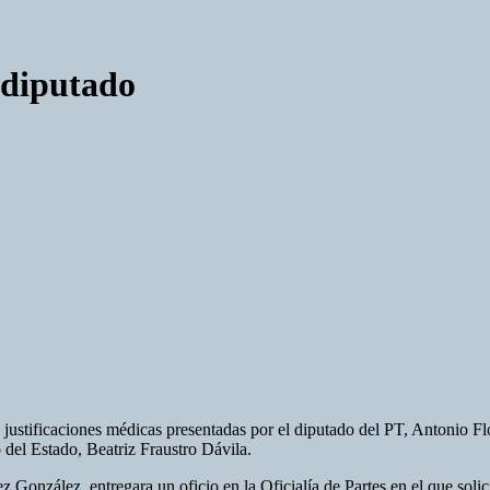
e diputado
 justificaciones médicas presentadas por el diputado del PT, Antonio Fl
o del Estado, Beatriz Fraustro Dávila.
onzález, entregara un oficio en la Oficialía de Partes en el que solicita