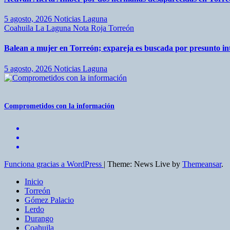
5 agosto, 2026
Noticias Laguna
Coahuila
La Laguna
Nota Roja
Torreón
Balean a mujer en Torreón; expareja es buscada por presunto int
5 agosto, 2026
Noticias Laguna
Comprometidos con la información
Funciona gracias a WordPress
|
Theme: News Live by
Themeansar
.
Inicio
Torreón
Gómez Palacio
Lerdo
Durango
Coahuila