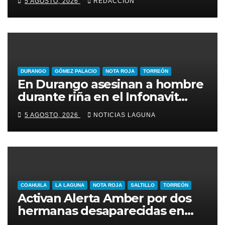
5 AGOSTO, 2026
REDACCIÓN
inmuebles
DURANGO
GÓMEZ PALACIO
NOTA ROJA
TORREÓN
En Durango asesinan a hombre
durante riña en el Infonavit
Guadalupe Victoria
5 AGOSTO, 2026
NOTICIAS LAGUNA
COAHUILA
LA LAGUNA
NOTA ROJA
SALTILLO
TORREÓN
Activan Alerta Amber por dos
hermanas desaparecidas en
Torreón