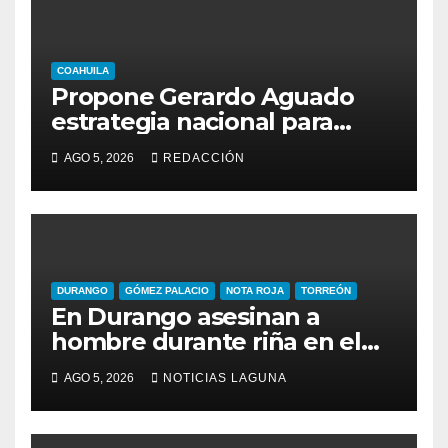
COAHUILA
Propone Gerardo Aguado
estrategia nacional para
combatir el despojo de
AGO 5, 2026
REDACCIÓN
inmuebles
DURANGO
GÓMEZ PALACIO
NOTA ROJA
TORREÓN
En Durango asesinan a
hombre durante riña en el
Infonavit Guadalupe Victoria
AGO 5, 2026
NOTICIAS LAGUNA