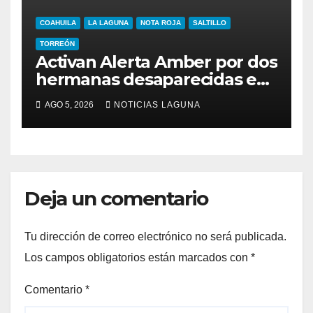
COAHUILA
LA LAGUNA
NOTA ROJA
SALTILLO
TORREÓN
Activan Alerta Amber por dos
hermanas desaparecidas en
Torreón
AGO 5, 2026
NOTICIAS LAGUNA
Deja un comentario
Tu dirección de correo electrónico no será publicada.
Los campos obligatorios están marcados con
*
Comentario
*