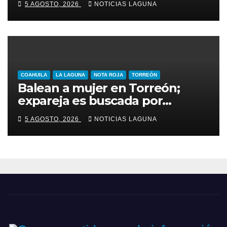
5 AGOSTO, 2026
NOTICIAS LAGUNA
COAHUILA
LA LAGUNA
NOTA ROJA
TORREÓN
Balean a mujer en Torreón;
expareja es buscada por
presunto intento de feminicidio
5 AGOSTO, 2026
NOTICIAS LAGUNA