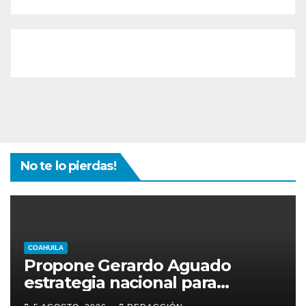
No te lo pierdas!
COAHUILA
Propone Gerardo Aguado
estrategia nacional para
combatir el despojo de