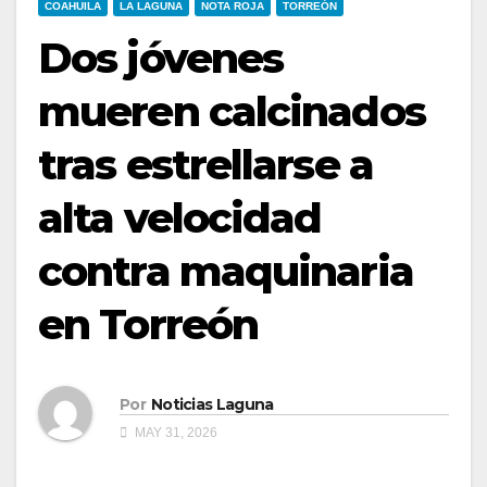
COAHUILA
LA LAGUNA
NOTA ROJA
TORREÓN
Dos jóvenes
mueren calcinados
tras estrellarse a
alta velocidad
contra maquinaria
en Torreón
Por
Noticias Laguna
MAY 31, 2026