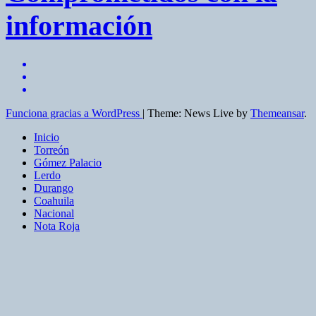
información
Funciona gracias a WordPress
|
Theme: News Live by
Themeansar
.
Inicio
Torreón
Gómez Palacio
Lerdo
Durango
Coahuila
Nacional
Nota Roja