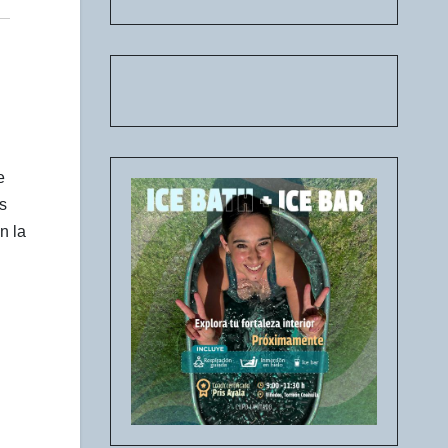
e
s
n la