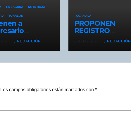
A
LA LAGUNA
NOTA ROJA
AD
TORREÓN
COAHUILA
enen a
PROPONEN
esario
REGISTRO
nero durante
NACIONAL DE
 2026
REDACCIÓN
AGO 7, 2026
REDACCIÓN
ativo de
HUÉRFANOS PO
ridad
FEMINICIDIO EN
MÉXICO
Los campos obligatorios están marcados con
*