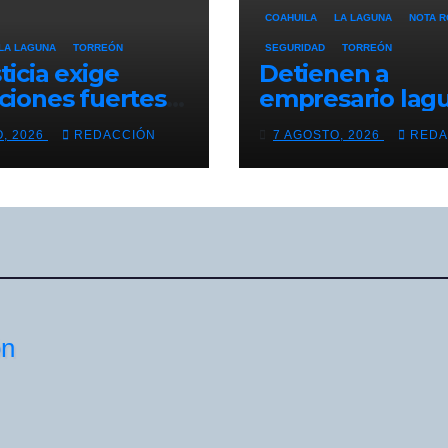
COAHUILA
LA LAGUNA
NOTA R
LA LAGUNA
TORREÓN
SEGURIDAD
TORREÓN
ticia exige
Detienen a
uciones fuertes”:
empresario lag
e Miguel
durante operati
O, 2026
REDACCIÓN
7 AGOSTO, 2026
REDA
lme
seguridad