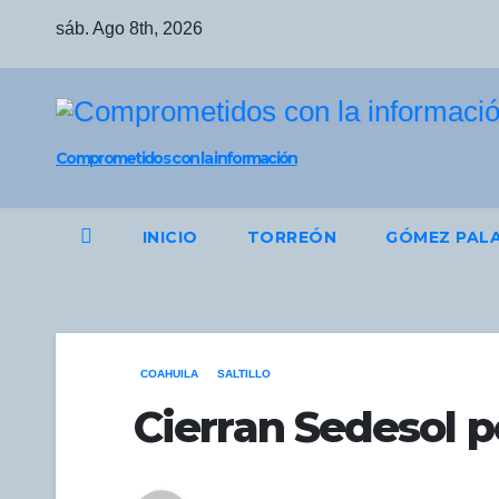
Saltar
sáb. Ago 8th, 2026
al
contenido
Comprometidos con la información
INICIO
TORREÓN
GÓMEZ PAL
COAHUILA
SALTILLO
Cierran Sedesol p