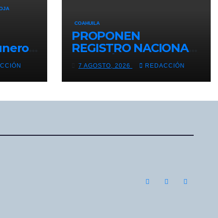
OJA
COAHUILA
PROPONEN
unero
REGISTRO NACIONAL
vo de
DE HUÉRFANOS POR
CCIÓN
7 AGOSTO, 2026
REDACCIÓN
FEMINICIDIO EN
MÉXICO