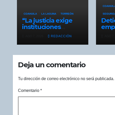
COAHUIL
COAHUILA
LA LAGUNA
TORREÓN
SEGURID
“La justicia exige
Deti
instituciones
empr
fuertes”: alcalde
lagu
AGO 7, 2026
REDACCIÓN
AGO 7,
Miguel Riquelme
oper
segu
Deja un comentario
Tu dirección de correo electrónico no será publicada.
Comentario
*