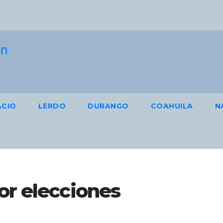
ACIO
LERDO
DURANGO
COAHUILA
N
or elecciones