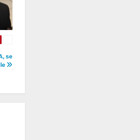
A, se
ble