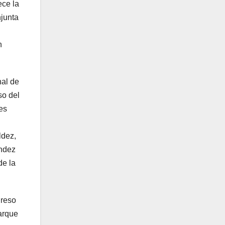
ece la
njunta
n
nal de
so del
es
ldez,
ández
de la
greso
arque