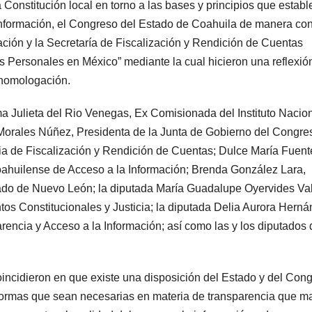
a Constitución local en torno a las bases y principios que establ
 información, el Congreso del Estado de Coahuila de manera co
ación y la Secretaría de Fiscalización y Rendición de Cuentas
s Personales en México” mediante la cual hicieron una reflexió
a homologación.
a Julieta del Rio Venegas, Ex Comisionada del Instituto Nacio
Morales Núñez, Presidenta de la Junta de Gobierno del Congre
ia de Fiscalización y Rendición de Cuentas; Dulce María Fuent
Coahuilense de Acceso a la Información; Brenda González Lara,
ado de Nuevo León; la diputada María Guadalupe Oyervides Va
os Constitucionales y Justicia; la diputada Delia Aurora Hern
encia y Acceso a la Información; así como las y los diputados 
coincidieron en que existe una disposición del Estado y del Con
reformas que sean necesarias en materia de transparencia que m