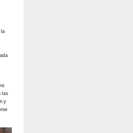
 la
zada
na
 las
n y
erse