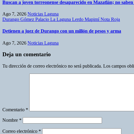
Buscan a joven torreonense desaparecido en Mazatlán; no saben de
Ago 7, 2026
Noticias Laguna
Durango
Gómez Palacio
La Laguna
Lerdo
Mapimí
Nota Roja
Detienen a juez de Durango con un millón de pesos y arma
Ago 7, 2026
Noticias Laguna
Deja un comentario
Tu dirección de correo electrónico no será publicada.
Los campos obli
Comentario
*
Nombre
*
Correo electrónico
*