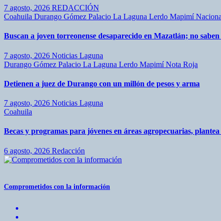
7 agosto, 2026
REDACCIÓN
Coahuila
Durango
Gómez Palacio
La Laguna
Lerdo
Mapimí
Nacion
Buscan a joven torreonense desaparecido en Mazatlán; no saben de
7 agosto, 2026
Noticias Laguna
Durango
Gómez Palacio
La Laguna
Lerdo
Mapimí
Nota Roja
Detienen a juez de Durango con un millón de pesos y arma
7 agosto, 2026
Noticias Laguna
Coahuila
Becas y programas para jóvenes en áreas agropecuarias, plante
6 agosto, 2026
Redacción
Comprometidos con la información