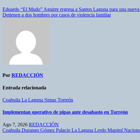
Eduardo “El Mudo” Aguirre regresa a Santos Laguna para una nueva 
Detienen a dos hombres por casos de violencia familiar
Por
REDACCIÓN
Entrada relacionada
Coahuila
La Laguna
Simas
Torreón
Implementan operativo de pipas ante desabasto en Torreón
Ago 7, 2026
REDACCIÓN
Coahuila
Durango
Gómez Palacio
La Laguna
Lerdo
Mapimí
Nacion