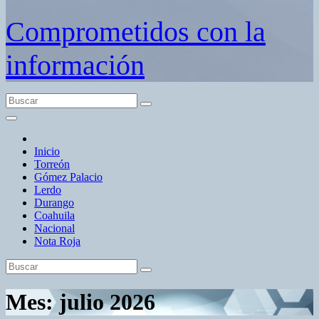
Comprometidos con la
información
Inicio
Torreón
Gómez Palacio
Lerdo
Durango
Coahuila
Nacional
Nota Roja
Mes:
julio 2026