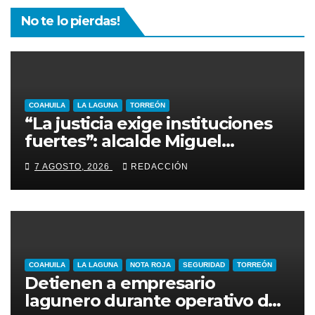
No te lo pierdas!
COAHUILA
LA LAGUNA
TORREÓN
“La justicia exige instituciones
fuertes”: alcalde Miguel
Riquelme
7 AGOSTO, 2026
REDACCIÓN
COAHUILA
LA LAGUNA
NOTA ROJA
SEGURIDAD
TORREÓN
Detienen a empresario
lagunero durante operativo de