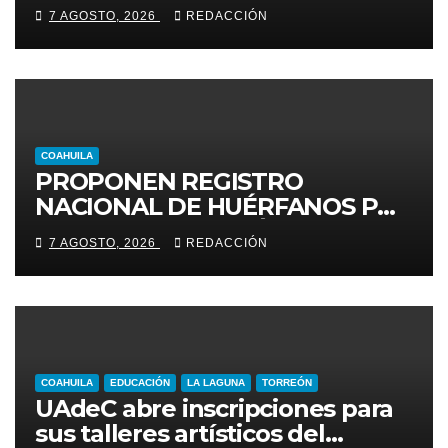
seguridad
7 AGOSTO, 2026
REDACCIÓN
COAHUILA
PROPONEN REGISTRO
NACIONAL DE HUÉRFANOS POR
FEMINICIDIO EN MÉXICO
7 AGOSTO, 2026
REDACCIÓN
COAHUILA
EDUCACIÓN
LA LAGUNA
TORREÓN
UAdeC abre inscripciones para
sus talleres artísticos del