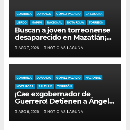
COAHUILA
DURANGO
GÓMEZ PALACIO
LA LAGUNA
LERDO
MAPIMÍ
NACIONAL
NOTA ROJA
TORREÓN
Buscan a joven torreonense
desaparecido en Mazatlán;
no saben de él desde el 23
AGO 7, 2026
NOTICIAS LAGUNA
de julio
COAHUILA
DURANGO
GÓMEZ PALACIO
NACIONAL
NOTA ROJA
SALTILLO
TORREÓN
¡Cae exgobernador de
Guerrero! Detienen a Ángel
Aguirre por el caso
AGO 6, 2026
NOTICIAS LAGUNA
Ayotzinapa