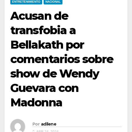
ENTRETENIMIENTO
NACIONAL
Acusan de
transfobia a
Bellakath por
comentarios sobre
show de Wendy
Guevara con
Madonna
Por
adilene
ABR 24, 2024