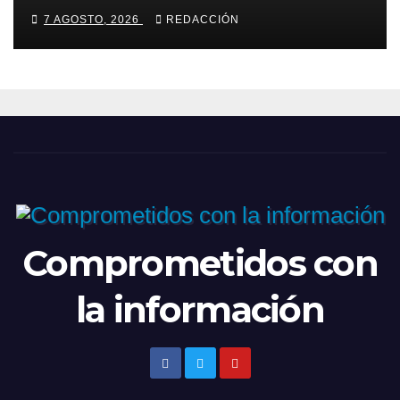
semestre agosto-diciembre
7 AGOSTO, 2026
REDACCIÓN
2026
Comprometidos con
la información